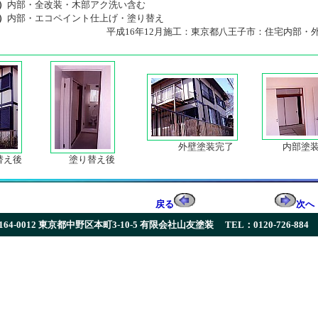
）
内部・全改装・木部アク洗い含む
）
内部・エコペイント仕上げ・塗り替え
平成16年12月施工：東京都八王子市：住宅内部・
外壁塗装完了
内部塗装
え後
塗り替え後
戻る
次へ
164-0012 東京都中野区本町3-10-5 有限会社山友塗装
TEL：0120-726-884