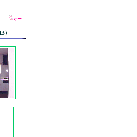
ホー
3）
）