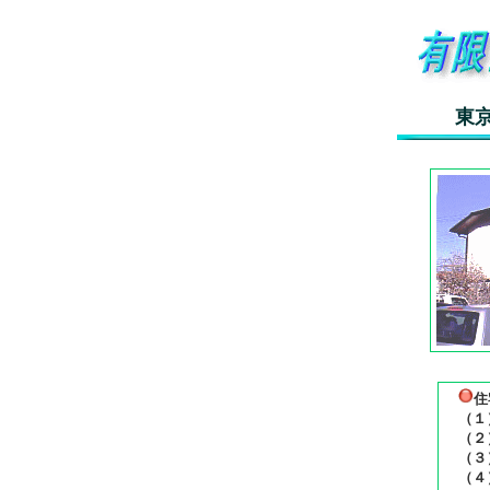
東
住
（１
（２
（３
（４