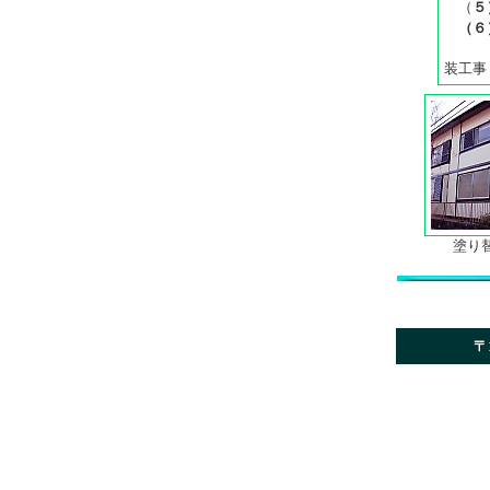
（
５
（６
装工事
塗り替
〒