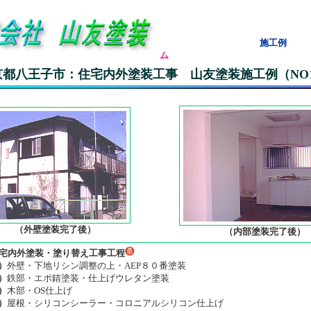
施工例
ム
京都八王子市：住宅内外塗装工事
山友塗装施工例（NO1
（外壁塗装完了後）
（内部塗装完了後
宅内外塗装・塗り替え工事工程
）
外壁・下地リシン調整の上・AEP８０番塗装
）
鉄部・エポ錆塗装・仕上げウレタン塗装
）
木部・OS仕上げ
）
屋根・シリコンシーラー・コロニアルシリコン仕上げ