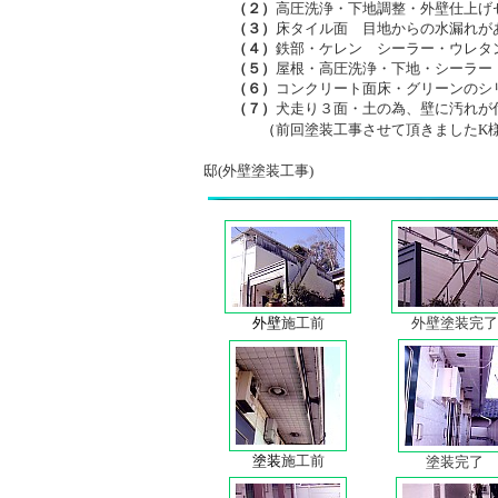
（２）
高圧洗浄・下地調整・外壁仕上げ
（３）
床タイル面 目地からの水漏れが
（４）
鉄部・ケレン シーラー・ウレタ
（５）
屋根・高圧洗浄・下地・シーラー
（６）
コンクリート面床・グリーンのシ
（７）
犬走り３面・土の為、壁に汚れが
（
前回塗装工事させて頂きましたK
邸(外壁塗装工事)
外壁
施工前
外壁塗装完了
塗装
施工前
塗装完了